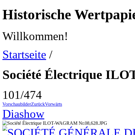
Historische Wertpap
Willkommen!
Startseite
/
Société Électrique I
101/474
Vorschaubilder
Zurück
Vorwärts
Diashow