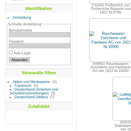
(71844) Freiherrlich von
Identifikation
Tuchersche Brauerei von
1922 Nr.9790
Anmeldung
Schnelle Anmeldung
Benutzername
Passwort
Auto-Login
(69992) Rauchwaaren
Zurichterei und Faerberei
AG von 1922 Nr.16000
Verwandte Alben
Aktien und Wertpapiere
3
Frankreich
5
Deutschland (Anleihen und
Schuldverschreibungen)
3
Deutschland (Aktien)
7
Zufallsbild
(65826
Eisenbahn
von 18