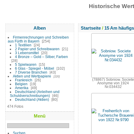
Historische We
Alben
Startseite
/
15 Am häufig
Firmenrechnungen und Schreiben
aus Fürth in Bayern
254
1 Textilien
24
2 Papier und Schreibwaren
21
3 Lebensmittel
20
4 Bronze – Gold – Silber, Farben
28
5 Spielwaren
15
6 Glas - Spiegel - Möbel
102
7 Diverse Branchen
43
Aktien und Wertpapiere
220
(78867) Sobniow. Societe
Frankreich
26
Anonyme von 1924
Belgien
19
Nr.034432
Amerika
49
Deutschland (Anleihen und
Schuldverschreibungen)
46
Deutschland (Aktien)
80
474 Fotos
Menü
Suchen